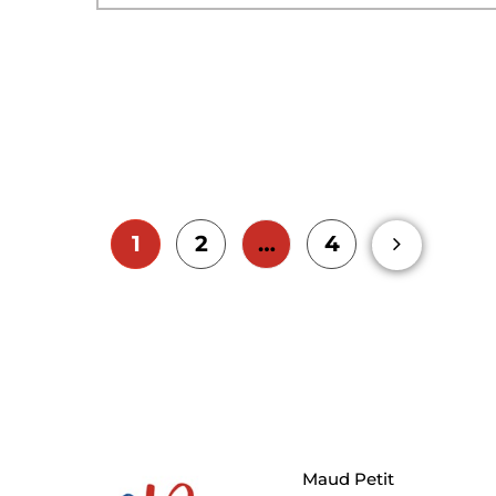
1
2
…
4
Maud Petit