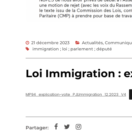
21 décembre 2023
Actualités
,
Communiqué
immigration ; loi ; parlement ; député
Loi Immigration : e
MP94_explication-vote_PJLImmigration_12.2023_V4
Partager: